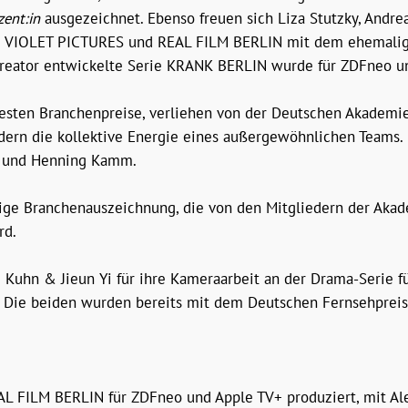
ent:in
ausgezeichnet. Ebenso freuen sich Liza Stutzky, Andr
on VIOLET PICTURES und REAL FILM BERLIN mit dem ehemalig
-Creator entwickelte Serie KRANK BERLIN wurde für ZDFneo u
ten Branchenpreise, verliehen von der Deutschen Akademie f
ndern die kollektive Energie eines außergewöhnlichen Teams. 
in und Henning Kamm.
ige Branchenauszeichnung, die von den Mitgliedern der Aka
rd.
Kuhn & Jieun Yi für ihre Kameraarbeit an der Drama-Serie f
 Die beiden wurden bereits mit dem Deutschen Fernsehpreis 
L FILM BERLIN für ZDFneo und Apple TV+ produziert, mit Al