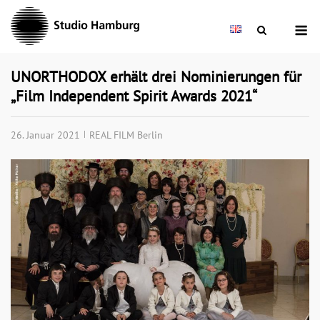
Skip
M
to
content
UNORTHODOX erhält drei Nominierungen für
„Film Independent Spirit Awards 2021“
26. Januar 2021
REAL FILM Berlin