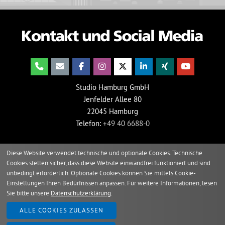
Studio Hamburg GmbH
Jenfelder Allee 80
22045 Hamburg
Telefon:
+49 40 6688-0
Diese Website verwendet technische und optionale Cookies. Technische
Cookies stellen sicher, dass diese Website einwandfrei funktioniert und sind
unbedingt erforderlich. Optionale Cookies können Sie mittels Cookie-
Einstellungen Ihren Bedürfnissen anpassen. Für weitere Informationen, lesen
Sie bitte unsere
Datenschutzerklärung
.
2026 © Studio Hamburg
ALLE COOKIES ZULASSEN
Impressum
Verhaltenskodex
Grundsatzerklärung