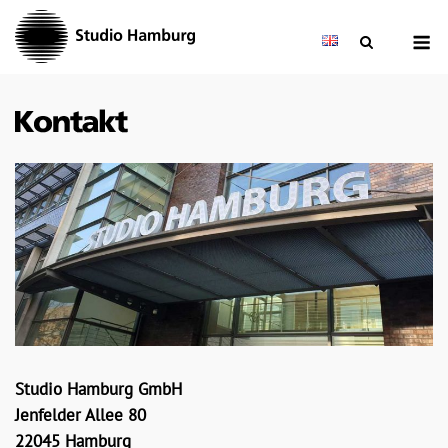
Skip
M
to
content
Studio Hamburg GmbH
Jenfelder Allee 80
22045 Hamburg