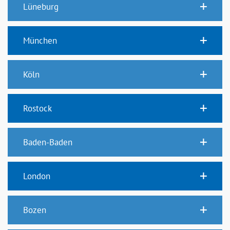
Lüneburg
München
Köln
Rostock
Baden-Baden
London
Bozen