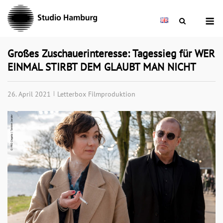
Skip
M
to
content
Großes Zuschauerinteresse: Tagessieg für WER
EINMAL STIRBT DEM GLAUBT MAN NICHT
26. April 2021
Letterbox Filmproduktion