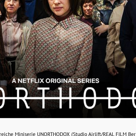
olgreiche Miniserie UNORTHODOX (Studio Airlift/REAL FILM Berl