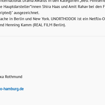
ternational Drama Awards in den Kategorien „Best Miniseries
ie Hauptdarsteller*innen Shira Haas und Amit Rahav bei den 
ipted)" ausgezeichnet.
rache in Berlin und New York. UNORTHODOX ist ein Netflix-Ori
 und Henning Kamm (REAL FILM Berlin).
exa Rothmund
o-hamburg.de