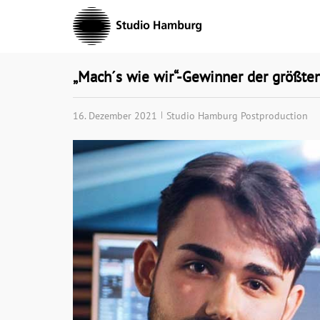
Skip
to
content
„Mach´s wie wir“-Gewinner der größte
16. Dezember 2021
Studio Hamburg Postproduction