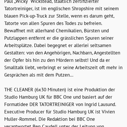
Paul „Wicky“ Wickstead, staatlich zertifizierter
Tatortreiniger, ist im englischen Shropshire mit seinem
blauen Pick-up-Truck zur Stelle, wenn es darum geht,
Tatorte von allen Spuren des Todes zu befreien.
Bewaffnet mit allerhand Chemikalien, Bürsten und
Putzlappen entfernt er die grässlichen Spuren seiner
Arbeitsplätze. Dabei begegnet er allerlei seltsamen
Gestalten: von den Angehörigen, Nachbarn, Angestellten
der Opfer bis hin zu den Mördern selbst! Und da er
Smalltalk liebt, verbringt er seine Arbeitszeit oft mehr in
Gesprächen als mit dem Putzen…
THE CLEANER (6x30 Minuten) ist eine Produktion der
Studio Hamburg UK für BBC One und basiert auf der
Formatidee DER TATORTREINIGER von Ingrid Lausund.
Executive Producer für Studio Hamburg UK ist Vivien
Muller-Rommel. Die Redaktion bei BBC One
verantwortet Ben Caudell unter der Leitung von