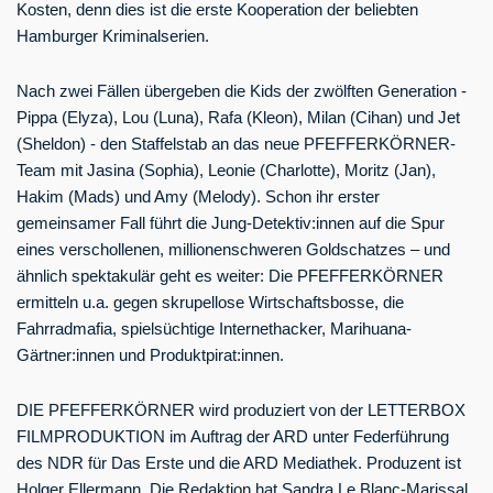
Kosten, denn dies ist die erste Kooperation der beliebten
Hamburger Kriminalserien.
Nach zwei Fällen übergeben die Kids der zwölften Generation -
Pippa (Elyza), Lou (Luna), Rafa (Kleon), Milan (Cihan) und Jet
(Sheldon) - den Staffelstab an das neue PFEFFERKÖRNER-
Team mit Jasina (Sophia), Leonie (Charlotte), Moritz (Jan),
Hakim (Mads) und Amy (Melody). Schon ihr erster
gemeinsamer Fall führt die Jung-Detektiv:innen auf die Spur
eines verschollenen, millionenschweren Goldschatzes – und
ähnlich spektakulär geht es weiter: Die PFEFFERKÖRNER
ermitteln u.a. gegen skrupellose Wirtschaftsbosse, die
Fahrradmafia, spielsüchtige Internethacker, Marihuana-
Gärtner:innen und Produktpirat:innen.
DIE PFEFFERKÖRNER wird produziert von der LETTERBOX
FILMPRODUKTION im Auftrag der ARD unter Federführung
des NDR für Das Erste und die ARD Mediathek. Produzent ist
Holger Ellermann. Die Redaktion hat Sandra Le Blanc-Marissal