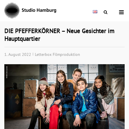
Skip
M
to
content
DIE PFEFFERKÖRNER – Neue Gesichter im
Hauptquartier
1. August 2022
Letterbox Filmproduktion