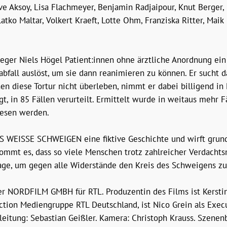
e Aksoy, Lisa Flachmeyer, Benjamin Radjaipour, Knut Berger, 
Zlatko Maltar, Volkert Kraeft, Lotte Ohm, Franziska Ritter, Maik
eger Niels Högel Patient:innen ohne ärztliche Anordnung ein 
fall auslöst, um sie dann reanimieren zu können. Er sucht 
nen diese Tortur nicht überleben, nimmt er dabei billigend in 
, in 85 Fällen verurteilt. Ermittelt wurde in weitaus mehr Fä
iesen werden.
AS WEISSE SCHWEIGEN eine fiktive Geschichte und wirft grun
kommt es, dass so viele Menschen trotz zahlreicher Verdac
rage, um gegen alle Widerstände den Kreis des Schweigens z
r NORDFILM GMBH für RTL. Produzentin des Films ist Kersti
iction Mediengruppe RTL Deutschland, ist Nico Grein als Execu
leitung: Sebastian Geißler. Kamera: Christoph Krauss. Szenen