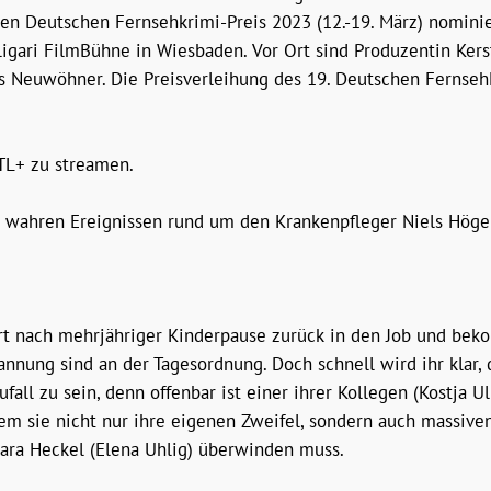
den Deutschen Fernsehkrimi-Preis 2023 (12.-19. März) nominie
ligari FilmBühne in Wiesbaden. Vor Ort sind Produzentin Ke
s Neuwöhner. Die Preisverleihung des 19. Deutschen FernsehKr
TL+ zu streamen.
en wahren Ereignissen rund um den Krankenpfleger Niels Högel
ehrt nach mehrjähriger Kinderpause zurück in den Job und b
annung sind an der Tagesordnung. Doch schnell wird ihr klar, d
Zufall zu sein, denn offenbar ist einer ihrer Kollegen (Kostja U
 dem sie nicht nur ihre eigenen Zweifel, sondern auch massiv
bara Heckel (Elena Uhlig) überwinden muss.