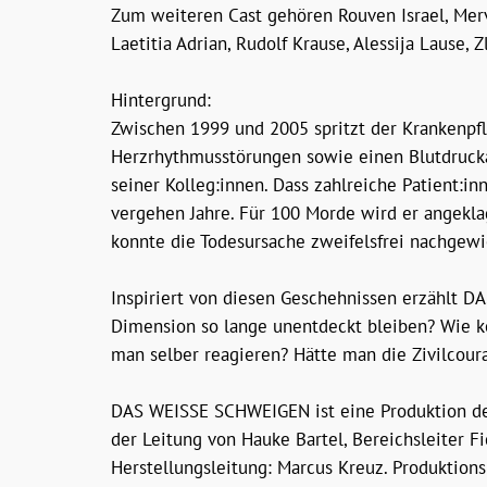
Zum weiteren Cast gehören Rouven Israel, Merv
Laetitia Adrian, Rudolf Krause, Alessija Lause, 
Hintergrund:
Zwischen 1999 und 2005 spritzt der Krankenpfl
Herzrhythmusstörungen sowie einen Blutdruckab
seiner Kolleg:innen. Dass zahlreiche Patient:in
vergehen Jahre. Für 100 Morde wird er angeklagt
konnte die Todesursache zweifelsfrei nachgew
Inspiriert von diesen Geschehnissen erzählt D
Dimension so lange unentdeckt bleiben? Wie 
man selber reagieren? Hätte man die Zivilcou
DAS WEISSE SCHWEIGEN ist eine Produktion de
der Leitung von Hauke Bartel, Bereichsleiter F
Herstellungsleitung: Marcus Kreuz. Produktions