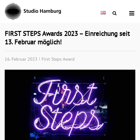
Skip
M
to
content
FIRST STEPS Awards 2023 – Einreichung seit
13. Februar möglich!
16. Februar 2023
First Steps Award