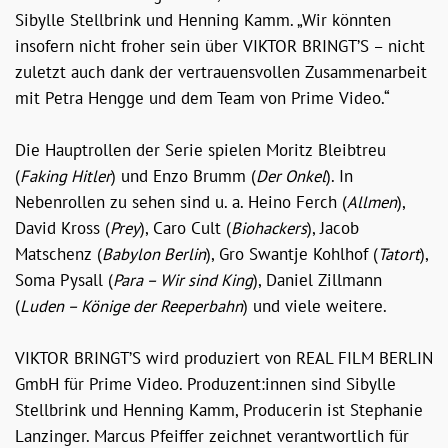
Sibylle Stellbrink und Henning Kamm. „Wir könnten
insofern nicht froher sein über VIKTOR BRINGT’S – nicht
zuletzt auch dank der vertrauensvollen Zusammenarbeit
mit Petra Hengge und dem Team von Prime Video.“
Die Hauptrollen der Serie spielen Moritz Bleibtreu
(
Faking Hitler
) und Enzo Brumm (
Der Onkel
). In
Nebenrollen zu sehen sind u. a. Heino Ferch (
Allmen
),
David Kross (
Prey
), Caro Cult (
Biohackers
), Jacob
Matschenz (
Babylon Berlin
), Gro Swantje Kohlhof (
Tatort
),
Soma Pysall (
Para – Wir sind King
), Daniel Zillmann
(
Luden – Könige der Reeperbahn
) und viele weitere.
VIKTOR BRINGT’S wird produziert von REAL FILM BERLIN
GmbH für Prime Video. Produzent:innen sind Sibylle
Stellbrink und Henning Kamm, Producerin ist Stephanie
Lanzinger. Marcus Pfeiffer zeichnet verantwortlich für