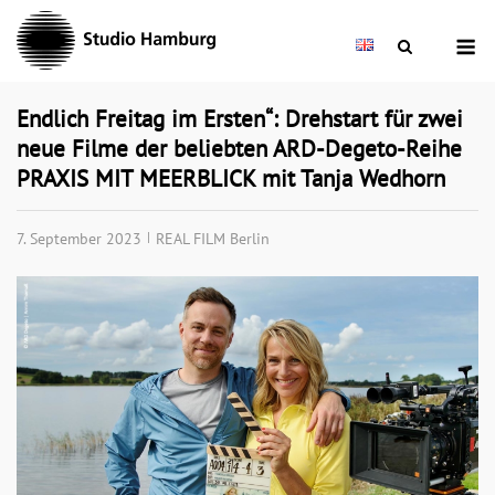
Skip
M
to
content
Endlich Freitag im Ersten“: Drehstart für zwei
neue Filme der beliebten ARD-Degeto-Reihe
PRAXIS MIT MEERBLICK mit Tanja Wedhorn
7. September 2023
REAL FILM Berlin