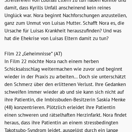
Streitereien von Louisas Eltern zu tun haben könnte und
damit, dass Kyrills Unfall anscheinend kein reines
Unglück war. Nora beginnt Nachforschungen anzustellen,
ganz zum Unmut von Luisas Mutter. Schafft Nora es, die
Ursache für Luisas Krankheit herauszufinden? Und was
hat die Ehekrise von Luisas Eltern damit zu tun?
Film 22 „Geheimnisse” (AT)
In Film 22 möchte Nora nach einem herben
Schicksalsschlag weitermachen wie zuvor und beginnt
wieder in der Praxis zu arbeiten… Doch sie unterschätzt
den Schmerz über den erlittenen Verlust. Ihre Gedanken
schweifen immer wieder ab und sie kann sich nicht auf
ihre Patientin, die Imbissbuden-Besitzerin Saskia Menke
(48) konzentrieren. Plötzlich erleidet ihre Patientin
einen schweren und rätselhaften Herzinfarkt. Nora findet
heraus, dass ihre Patientin an einem stressbedingten
Takotsubo-Syndrom leidet, ausgelöst durch ein lange