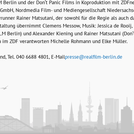
 Berlin und der Don‘t Panic Films in Koproduktion mit ZDFn
W GmbH, Nordmedia Film- und Mediengesellschaft Niedersac
nner Rainer Matsutani, der sowohl für die Regie als auch d
staltung übernimmt Clemens Messow, Musik: Jessica de Rooij, 
Berlin) und Alexander Kiening und Rainer Matsutani (Don‘t 
on im ZDF verantworten Michelle Rohmann und Elke Müller.
d, Tel. 040 6688 4801, E-Mail
presse@realfilm-berlin.de