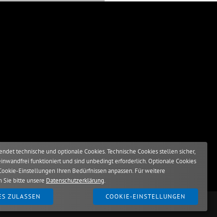
ndet technische und optionale Cookies. Technische Cookies stellen sicher,
einwandfrei funktioniert und sind unbedingt erforderlich. Optionale Cookies
Cookie-Einstellungen Ihren Bedürfnissen anpassen. Für weitere
n Sie bitte unsere
Datenschutzerklärung
.
ES ZULASSEN
COOKIE-EINSTELLUNGEN
nschutzerklärung
Hinweis auf Regelverstoß
Antikorruption