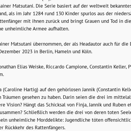
iner Matsutani. Die Serie basiert auf der weltweit bekannt
nd, als im Jahr 1284 rund 130 Kinder spurlos aus der nieder
Rattenfänger mit ihnen zurück und bringt Grauen und Tod in di
ne unheimliche Armee aufhalten.
Rainer Matsutani übernommen, der als Headautor auch für die
 Dezember 2023 in Berlin, Hameln und Köln.
nathan Elias Weiske, Riccardo Campione, Constantin Keller, P
m.
a (Caroline Hartig) auf den gehörlosen Jannik (Constantin Kel
n Träumen gesehen zu haben. Darin seien die drei im mittela
e Vision? Hängt das Schicksal von Finja, Jannik und Ruben e
zusammen? Schließlich werden die drei von deren toten Seel
meln unheimliche Morddelikte: Jugendliche töten offensichtlic
er Rückkehr des Rattenfängers.