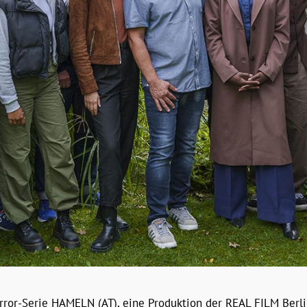
orror-Serie HAMELN (AT), eine Produktion der REAL FILM Berli