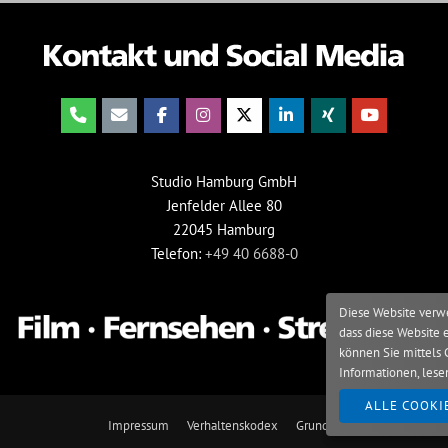
Studio Hamburg GmbH
Jenfelder Allee 80
22045 Hamburg
Telefon:
+49 40 6688-0
Diese Website verwe
dass diese Website 
können Sie mittels 
Informationen, lese
ALLE COOKI
Impressum
Verhaltenskodex
Grundsatzerklärung
Date