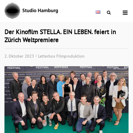
Skip
M
to
content
Der Kinofilm STELLA. EIN LEBEN. feiert in
Zürich Weltpremiere
2. Oktober 2023
Letterbox Filmproduktion