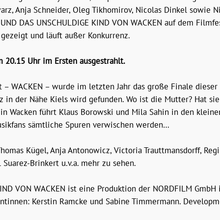
warz, Anja Schneider, Oleg Tikhomirov, Nicolas Dinkel sowie
UND DAS UNSCHULDIGE KIND VON WACKEN auf dem Filmfest H
 gezeigt und läuft außer Konkurrenz.
 20.15 Uhr im Ersten ausgestrahlt.
lt – WACKEN – wurde im letzten Jahr das große Finale dieser
z in der Nähe Kiels wird gefunden. Wo ist die Mutter? Hat s
 in Wacken führt Klaus Borowski und Mila Sahin in den kleine
sikfans sämtliche Spuren verwischen werden…
homas Kügel, Anja Antonowicz, Victoria Trauttmansdorff, Regi
 Suarez-Brinkert u.v.a. mehr zu sehen.
 VON WACKEN ist eine Produktion der NORDFILM GmbH im Au
entinnen: Kerstin Ramcke und Sabine Timmermann. Developmen