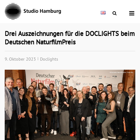
Skip
M
to
content
Drei Auszeichnungen für die DOCLIGHTS beim
Deutschen NaturfilmPreis
9. Oktober 2023
Doclights