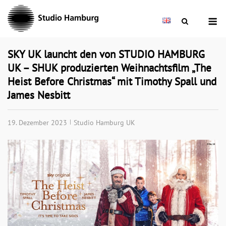
Skip
M
to
content
SKY UK launcht den von STUDIO HAMBURG
UK – SHUK produzierten Weihnachtsfilm „The
Heist Before Christmas“ mit Timothy Spall und
James Nesbitt
19. Dezember 2023
Studio Hamburg UK