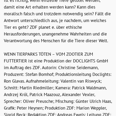
Ist es richtig, wenn einzelne Tiere getötet werden,
damit eine Art erhalten werden kann? Kann dies
moralisch falsch und trotzdem notwendig sein? Fällt die
Antwort unterschiedlich aus, je nachdem, um welches
Tier es geht? ZDF planet e. über ethische
Herausforderungen, unangenehme Wahrheiten und die
Verantwortung des Menschen für die Tiere dieser Welt.
WENN TIERPARKS TÖTEN – VOM ZOOTIER ZUM
FUTTERTIER ist eine Produktion der DOCLIGHTS GmbH
im Auftrag des ZDF. Autorin: Christine Seidemann,
Produzent: Stefan Bomhof; Produktionsleitung Doclights:
Ron Glavas. Aufnahmeleitung: Valentin van Riswyck;
Schnitt: Martin Riedmiller; Kamera: Patrick Waldmann,
Andrzej Król, Patrick Maazouz, Alexander Vexler,
Sprecher: Oliver Preusche; Mischung: Günter Ulrich Haas,
Grafik: Peter Heynen; Produktion ZDF: Marion Weppler,
Sigrid Beck; Redaktion ZDF: Andreas Ewels; Leitung ZDF: