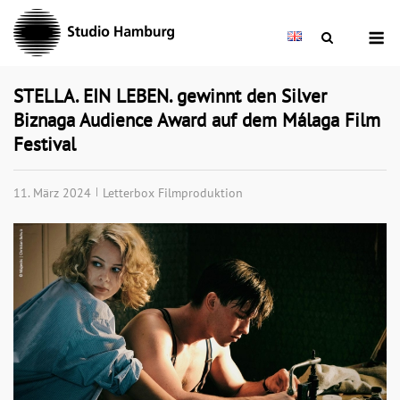
Skip
M
to
content
STELLA. EIN LEBEN. gewinnt den Silver
Biznaga Audience Award auf dem Málaga Film
Festival
11. März 2024
Letterbox Filmproduktion