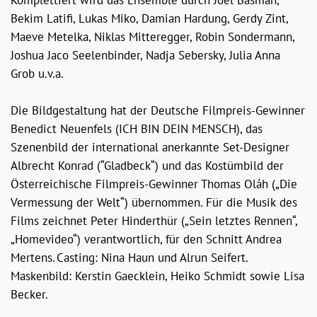
Komplettiert wird das Ensemble durch Joel Basman,
Bekim Latifi, Lukas Miko, Damian Hardung, Gerdy Zint,
Maeve Metelka, Niklas Mitteregger, Robin Sondermann,
Joshua Jaco Seelenbinder, Nadja Sebersky, Julia Anna
Grob u.v.a.
Die Bildgestaltung hat der Deutsche Filmpreis-Gewinner
Benedict Neuenfels (ICH BIN DEIN MENSCH), das
Szenenbild der international anerkannte Set-Designer
Albrecht Konrad (“Gladbeck“) und das Kostümbild der
Österreichische Filmpreis-Gewinner Thomas Oláh („Die
Vermessung der Welt“) übernommen. Für die Musik des
Films zeichnet Peter Hinderthür („Sein letztes Rennen“,
„Homevideo“) verantwortlich, für den Schnitt Andrea
Mertens. Casting: Nina Haun und Alrun Seifert.
Maskenbild: Kerstin Gaecklein, Heiko Schmidt sowie Lisa
Becker.