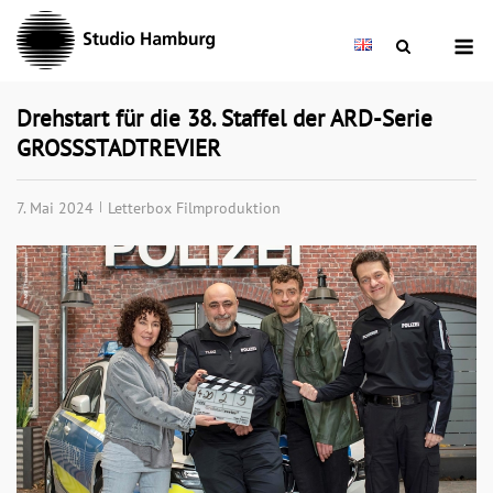
Skip
M
to
content
Drehstart für die 38. Staffel der ARD-Serie
GROSSSTADTREVIER
7. Mai 2024
Letterbox Filmproduktion