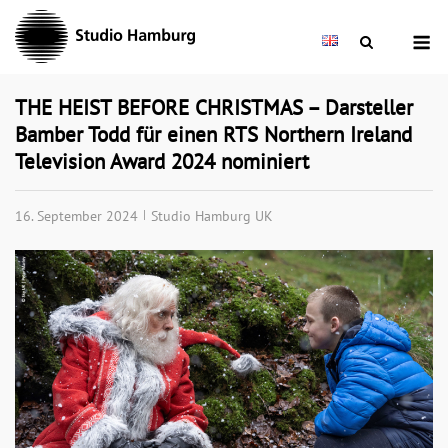
Skip
M
to
content
THE HEIST BEFORE CHRISTMAS – Darsteller
Bamber Todd für einen RTS Northern Ireland
Television Award 2024 nominiert
16. September 2024
Studio Hamburg UK