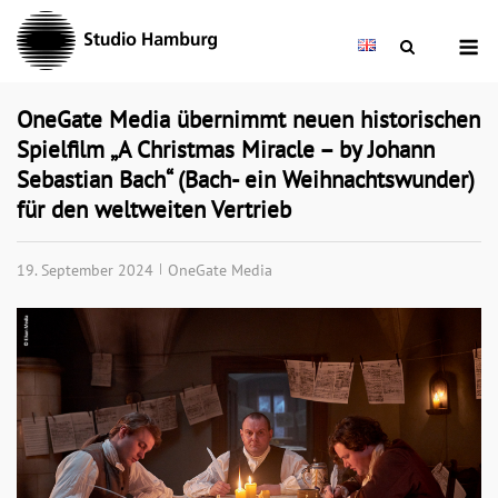
Skip
M
to
content
OneGate Media übernimmt neuen historischen
Spielfilm „A Christmas Miracle – by Johann
Sebastian Bach“ (Bach- ein Weihnachtswunder)
für den weltweiten Vertrieb
19. September 2024
OneGate Media