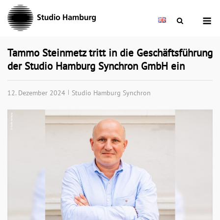
Skip
M
to
content
Tammo Steinmetz tritt in die Geschäftsführung
der Studio Hamburg Synchron GmbH ein
12. Dezember 2024
Studio Hamburg Synchron