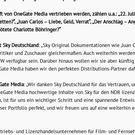
ft von OneGate Media vertrieben werden, zählen u.a.: „22. Jul
ten?“, „Juan Carlos – Liebe, Geld, Verrat“, „Der Anschlag – An
ötete Charlotte Böhringer?“
nt Sky Deutschland
: „Sky Original Dokumentationen wie ‚Juan Ca
Kritiker und Zuschauer gleichermaßen. Auch weiterhin werde
W verfügbar sein. Darüber hinaus wollen wir sie aber künfti
ate Media haben wir den perfekten Distributions-Partner daf
eGate Media
: „Wir danken Sky Deutschland für das Vertrauen,
eGate Media hochwertige Inhalte von Sky für den NDR lizenzi
n, ist für uns ein wichtiger Schritt und eine spannende Entwi
Portfolio perfekt, und wir freuen uns auf eine weiterhin er
triebs- und Lizenzhandelsunternehmen für Film- und Fernseh