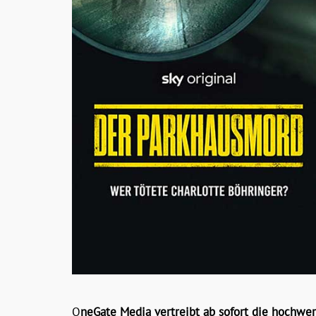
O
neGate Media vertreibt ab sofort die hochwe