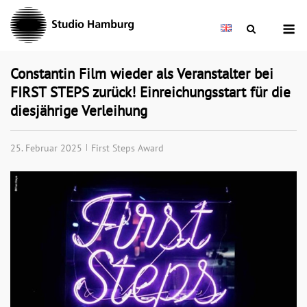
Skip
M
to
content
Constantin Film wieder als Veranstalter bei
FIRST STEPS zurück! Einreichungsstart für die
diesjährige Verleihung
25. Februar 2025
First Steps Award