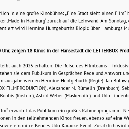
lich in eine große Kinobühne: „Eine Stadt sieht einen Film“
r ‚Made in Hamburg‘ zurück auf die Leinwand. Am Sonntag, 6. 
sentiert wird Hermine Huntgeburths Biopic über Hamburgs 
00 Uhr, zeigen 18 Kinos in der Hansestadt die LETTERBOX-P
bleibt auch 2025 erhalten: Die Reise des Filmteams – inklusi
 stehen sie dem Publikum in Gesprächen Rede und Antwort un
äumsausgabe werden Hermine Huntgeburth (Regie), Jan Bülow 
BOX FILMPRODUKTION), Alexander M. Rümelin (Drehbuch), Seb
 Böbbis (Kostüm), Astrid Weber (Maskenbild) und Udo Lindenbe
 Film“ erwartet das Publikum ein großes Rahmenprogramm: N
tionen in den teilnehmenden Kinos freuen, ebenso auf eine 
sowie ein mitreißendes Udo-Karaoke-Event. Zusätzlich wird e