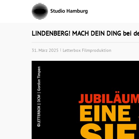
Skip
to
content
LINDENBERG! MACH DEIN DING bei der 
31. März 2025
Letterbox Filmproduktion