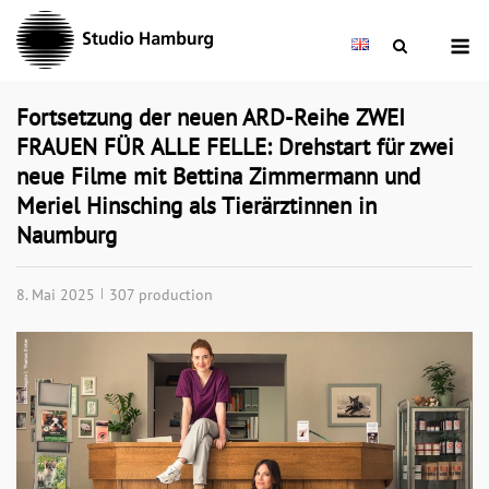
Skip
M
to
content
Fortsetzung der neuen ARD-Reihe ZWEI
FRAUEN FÜR ALLE FELLE: Drehstart für zwei
neue Filme mit Bettina Zimmermann und
Meriel Hinsching als Tierärztinnen in
Naumburg
8. Mai 2025
307 production