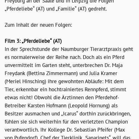
Freyburg an der Saale und in Leipzig die Folgen
„Pferdeliebe“ (AT) und „Familie“ (AT) gedreht.
Zum Inhalt der neuen Folgen:
Film 3: „Pferdeliebe“ (AT)
In der Sprechstunde der Naumburger Tierarztpraxis geht
es normalerweise der Reihe nach. Doch als ein Pferd
unvermittelt im Garten steht, unterbrechen Dr. Maja
Freydank (Bettina Zimmermann) und Julia Kramer
(Meriel Hinsching) ihre gewohnten Abläufe: Mit dem
Tier, erkennbar ein hochtrainiertes Rennpferd, stimmt
etwas nicht! Obwohl die Ärztinnen den Pferdehof-
Betreiber Karsten Hofmann (Leopold Hornung) als
Besitzer ausmachen und „Icarus“ dorthin zurückbringen,
fühlen sie sich weiterhin für den verletzten Champion
verantwortlich. Ihr Kollege Dr. Sebastian Pfeifer (Max
von Pufendorf), Chef der Tierklinik „Sanaripets“, will das