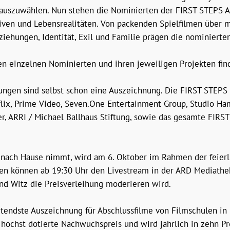
auszuwählen. Nun stehen die Nominierten der FIRST STEPS Aw
tiven und Lebensrealitäten. Von packenden Spielfilmen über m
ehungen, Identität, Exil und Familie prägen die nominierte
 den einzelnen Nominierten und ihren jeweiligen Projekten fi
ungen sind selbst schon eine Auszeichnung. Die FIRST STEPS 
flix, Prime Video, Seven.One Entertainment Group, Studio Hamb
, ARRI / Michael Ballhaus Stiftung, sowie das gesamte FIRST
nach Hause nimmt, wird am 6. Oktober im Rahmen der feierl
ten können ab 19:30 Uhr den Livestream in der ARD Mediathe
und Witz die Preisverleihung moderieren wird.
endste Auszeichnung für Abschlussfilme von Filmschulen in 
r höchst dotierte Nachwuchspreis und wird jährlich in zehn Pr