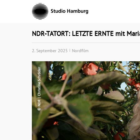
Skip
to
content
NDR-TATORT: LETZTE ERNTE mit Maria 
2. September 2025
Nordfilm