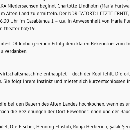
LKA Niedersachsen beginnt Charlotte Lindholm (Maria Furtwän
l im Alten Land zu ermitteln. Der NDR-TATORT: LETZTE ERNTE
.30 Uhr im Casablanca 1 – u.a. in Anwesenheit von Maria Fur
m theater hof/19.
ilmfest Oldenburg seinen Erfolg dem klaren Bekenntnis zum 
u verdanken.
irtschaftsmaschine enthauptet – doch der Kopf fehlt. Die ört
n. Sie folgt ihrem Instinkt und mietet sich kurzentschlossen 
, die bei den Bauern des Alten Landes hochkochen, wenn es um
d nach die Beziehungen der Dorf-Bewohner:innen und der Baue
el, Ole Fischer, Henning Flüsloh, Ronja Herberich, Şafak Şeng