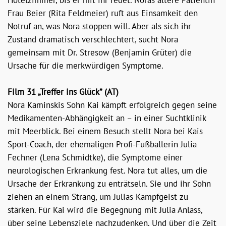
Hotelzimmer, bis er mit ihr redet. Noras ältere Patientin
Frau Beier (Rita Feldmeier) ruft aus Einsamkeit den
Notruf an, was Nora stoppen will. Aber als sich ihr
Zustand dramatisch verschlechtert, sucht Nora
gemeinsam mit Dr. Stresow (Benjamin Grüter) die
Ursache für die merkwürdigen Symptome.
Film 31 „Treffer ins Glück” (AT)
Nora Kaminskis Sohn Kai kämpft erfolgreich gegen seine
Medikamenten-Abhängigkeit an – in einer Suchtklinik
mit Meerblick. Bei einem Besuch stellt Nora bei Kais
Sport-Coach, der ehemaligen Profi-Fußballerin Julia
Fechner (Lena Schmidtke), die Symptome einer
neurologischen Erkrankung fest. Nora tut alles, um die
Ursache der Erkrankung zu enträtseln. Sie und ihr Sohn
ziehen an einem Strang, um Julias Kampfgeist zu
stärken. Für Kai wird die Begegnung mit Julia Anlass,
über seine Lebensziele nachzudenken. Und über die Zeit