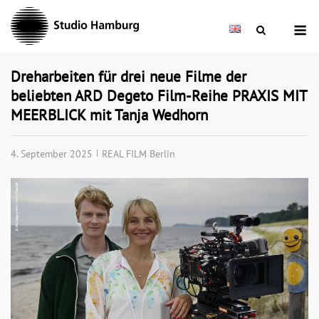
Skip
M
to
content
Dreharbeiten für drei neue Filme der
beliebten ARD Degeto Film-Reihe PRAXIS MIT
MEERBLICK mit Tanja Wedhorn
4. September 2025
REAL FILM Berlin