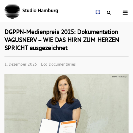
Skip
M
to
content
DGPPN-Medienpreis 2025: Dokumentation
VAGUSNERV – WIE DAS HIRN ZUM HERZEN
SPRICHT ausgezeichnet
1. Dezember 2025
Eco Documentaries