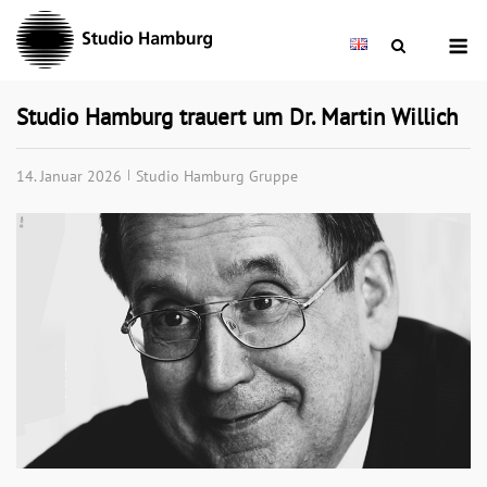
Skip
M
to
content
Studio Hamburg trauert um Dr. Martin Willich
14. Januar 2026
Studio Hamburg Gruppe