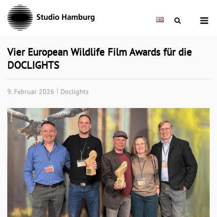
Skip
M
to
content
Vier European Wildlife Film Awards für die
DOCLIGHTS
9. Februar 2026
Doclights