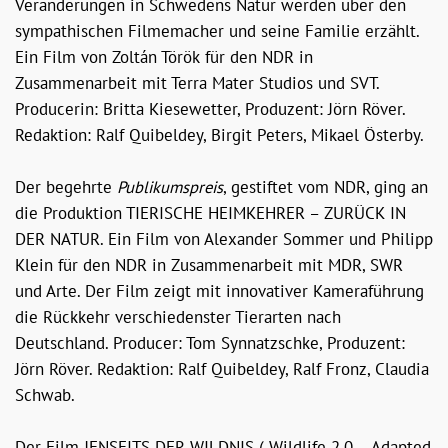
Veränderungen in Schwedens Natur werden über den
sympathischen Filmemacher und seine Familie erzählt.
Ein Film von Zoltán Török für den NDR in
Zusammenarbeit mit Terra Mater Studios und SVT.
Producerin: Britta Kiesewetter, Produzent: Jörn Röver.
Redaktion: Ralf Quibeldey, Birgit Peters, Mikael Österby.
Der begehrte
Publikumspreis
, gestiftet vom NDR, ging an
die Produktion TIERISCHE HEIMKEHRER – ZURÜCK IN
DER NATUR. Ein Film von Alexander Sommer und Philipp
Klein für den NDR in Zusammenarbeit mit MDR, SWR
und Arte. Der Film zeigt mit innovativer Kameraführung
die Rückkehr verschiedenster Tierarten nach
Deutschland. Producer: Tom Synnatzschke, Produzent:
Jörn Röver. Redaktion: Ralf Quibeldey, Ralf Fronz, Claudia
Schwab.
Der Film JENSEITS DER WILDNIS („Wildlife 2.0 – Adapted