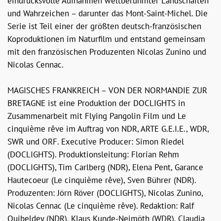
eindrucksvolle Aufnahmen weltberühmter Landschaften
und Wahrzeichen – darunter das Mont-Saint-Michel. Die
Serie ist Teil einer der größten deutsch-französischen
Koproduktionen im Naturfilm und entstand gemeinsam
mit den französischen Produzenten Nicolas Zunino und
Nicolas Cennac.
MAGISCHES FRANKREICH – VON DER NORMANDIE ZUR
BRETAGNE ist eine Produktion der DOCLIGHTS in
Zusammenarbeit mit Flying Pangolin Film und Le
cinquième rêve im Auftrag von NDR, ARTE G.E.I.E., WDR,
SWR und ORF. Executive Producer: Simon Riedel
(DOCLIGHTS). Produktionsleitung: Florian Rehm
(DOCLIGHTS), Tim Carlberg (NDR), Elena Pent, Garance
Hautecoeur (Le cinquième rêve), Sven Bührer (NDR).
Produzenten: Jörn Röver (DOCLIGHTS), Nicolas Zunino,
Nicolas Cennac (Le cinquième rêve). Redaktion: Ralf
Quibeldey (NDR), Klaus Kunde-Neimöth (WDR), Claudia