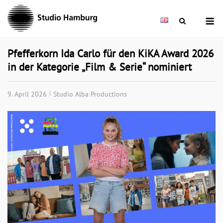
Skip
M
to
content
Pfefferkorn Ida Carlo für den KiKA Award 2026
in der Kategorie „Film & Serie“ nominiert
9. April 2026
Studio Alba Productions