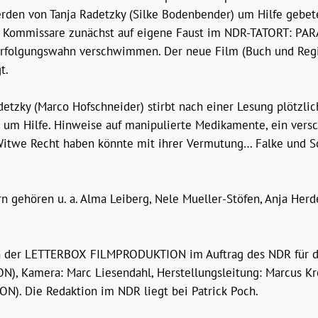
rden von Tanja Radetzky (Silke Bodenbender) um Hilfe gebeten.
en Kommissare zunächst auf eigene Faust im NDR-TATORT: PARAN
rfolgungswahn verschwimmen. Der neue Film (Buch und Regie
t.
detzky (Marco Hofschneider) stirbt nach einer Lesung plötzli
lke um Hilfe. Hinweise auf manipulierte Medikamente, ein v
 Witwe Recht haben könnte mit ihrer Vermutung… Falke und S
n gehören u. a. Alma Leiberg, Nele Mueller-Stöfen, Anja Herde
on der LETTERBOX FILMPRODUKTION im Auftrag des NDR für di
Kamera: Marc Liesendahl, Herstellungsleitung: Marcus Kreu
). Die Redaktion im NDR liegt bei Patrick Poch.