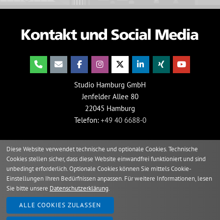
Studio Hamburg GmbH
Jenfelder Allee 80
22045 Hamburg
Telefon:
+49 40 6688-0
Diese Website verwendet technische und optionale Cookies. Technische
Cookies stellen sicher, dass diese Website einwandfrei funktioniert und sind
unbedingt erforderlich. Optionale Cookies können Sie mittels Cookie-
Einstellungen Ihren Bedürfnissen anpassen. Für weitere Informationen, lesen
Sie bitte unsere
Datenschutzerklärung
.
2026 © Studio Hamburg
ALLE COOKIES ZULASSEN
Impressum
Verhaltenskodex
Grundsatzerklärung