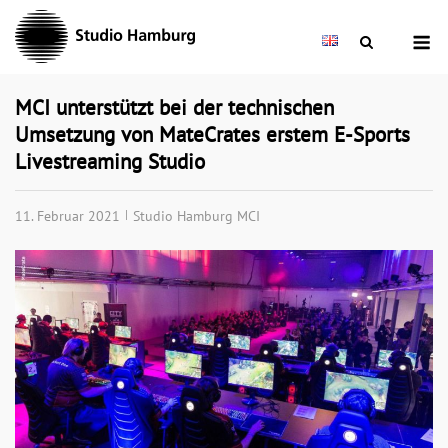
Skip
M
to
content
MCI unterstützt bei der technischen
Umsetzung von MateCrates erstem E-Sports
Livestreaming Studio
11. Februar 2021
Studio Hamburg MCI