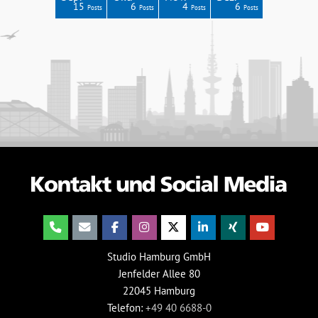
0
5
4
5
7
15
6
4
6
Posts
Posts
Posts
Posts
Posts
Posts
Posts
Posts
Posts
Studio Hamburg GmbH
Jenfelder Allee 80
22045 Hamburg
Telefon:
+49 40 6688-0