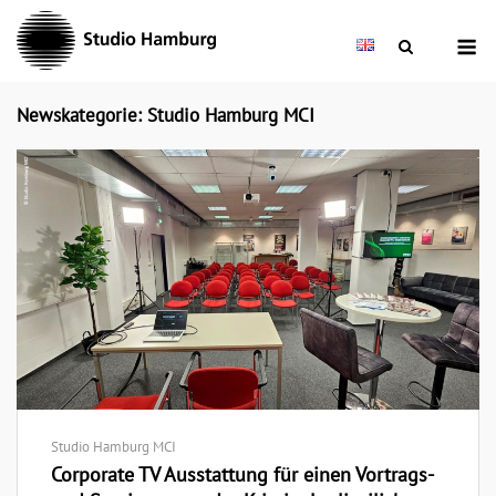
Skip
M
to
content
Newskategorie: Studio Hamburg MCI
Studio Hamburg MCI
Corporate TV Ausstattung für einen Vortrags-