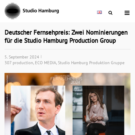
Skip
M
to
content
Deutscher Fernsehpreis: Zwei Nominierungen
für die Studio Hamburg Production Group
5. September 2024
307 production
,
ECO MEDIA
,
Studio Hamburg Produktion Gruppe