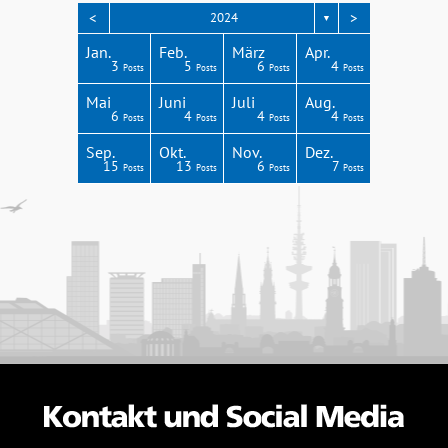
<
>
2024
▼
Apr.
Apr.
Apr.
Apr.
Apr.
Jan.
Feb.
März
Apr.
3
3
3
4
1
3
5
6
4
Posts
Posts
Posts
Posts
Post
Posts
Posts
Posts
Posts
Aug.
Aug.
Aug.
Aug.
Aug.
Mai
Juni
Juli
Aug.
2
6
8
4
4
6
4
4
4
Posts
Posts
Posts
Posts
Posts
Posts
Posts
Posts
Posts
Dez.
Dez.
Dez.
Dez.
Dez.
Sep.
Okt.
Nov.
Dez.
0
5
4
5
6
15
13
6
7
Posts
Posts
Posts
Posts
Posts
Posts
Posts
Posts
Posts