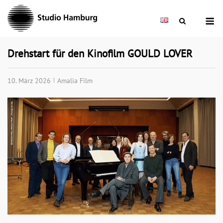
Skip
M
to
content
Drehstart für den Kinofilm GOULD LOVER
10. März 2026
Amalia Film