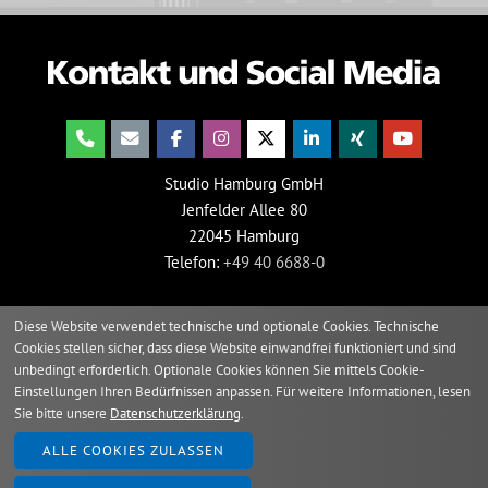
Studio Hamburg GmbH
Jenfelder Allee 80
22045 Hamburg
Telefon:
+49 40 6688-0
Diese Website verwendet technische und optionale Cookies. Technische
Cookies stellen sicher, dass diese Website einwandfrei funktioniert und sind
unbedingt erforderlich. Optionale Cookies können Sie mittels Cookie-
Einstellungen Ihren Bedürfnissen anpassen. Für weitere Informationen, lesen
Sie bitte unsere
Datenschutzerklärung
.
2026 © Studio Hamburg
ALLE COOKIES ZULASSEN
Impressum
Verhaltenskodex
Grundsatzerklärung