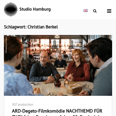
Skip
M
to
content
Schlagwort: Christian Berkel
307 production
ARD-Degeto-Filmkomödie NACHTHEMD FÜR