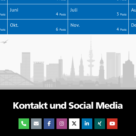
Juni
Juli
Au
4
3
Posts
Posts
Posts
Okt.
Nov.
De
6
4
Posts
Posts
Posts