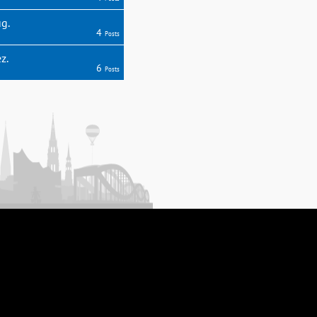
g.
4
Posts
z.
6
Posts