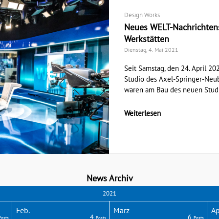
Design Works
Neues WELT-Nachrichten
Werkstätten
Dienstag, 4. Mai 2021
Seit Samstag, den 24. April 2
Studio des Axel-Springer-Neub
waren am Bau des neuen Studio
Weiterlesen
News Archiv
2021
Feb.
März
Ap
4
6
Posts
Posts
Posts