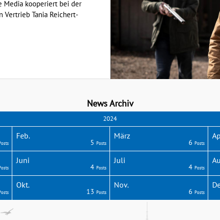
e Media kooperiert bei der
Vertrieb Tania Reichert-
News Archiv
2024
Feb.
März
Ap
5
6
Posts
Posts
Posts
Juni
Juli
Au
4
4
Posts
Posts
Posts
Okt.
Nov.
De
13
6
Posts
Posts
Posts