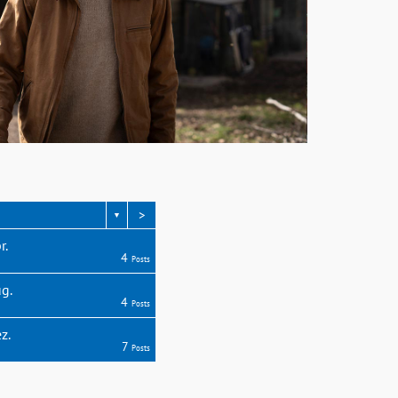
>
▼
r.
4
Posts
g.
4
Posts
z.
7
Posts