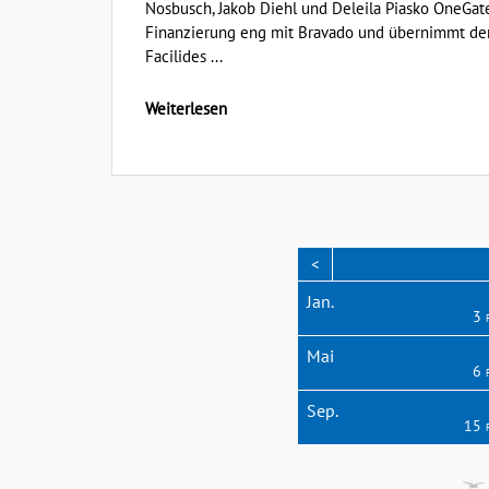
Nosbusch, Jakob Diehl und Deleila Piasko OneGat
Finanzierung eng mit Bravado und übernimmt den 
Facilides ...
Weiterlesen
<
Apr.
Apr.
Apr.
Apr.
Apr.
Jan.
9
5
4
6
7
3
3
3
4
1
3
Posts
Posts
Posts
Posts
Posts
Posts
Posts
Posts
Posts
Post
Aug.
Aug.
Aug.
Aug.
Aug.
Mai
6
3
4
2
3
2
6
8
4
4
6
Posts
Posts
Posts
Posts
Posts
Posts
Posts
Posts
Posts
Posts
Dez.
Dez.
Dez.
Dez.
Dez.
Sep.
0
4
5
5
4
0
5
4
5
6
15
Posts
Posts
Posts
Posts
Posts
Posts
Posts
Posts
Posts
Posts