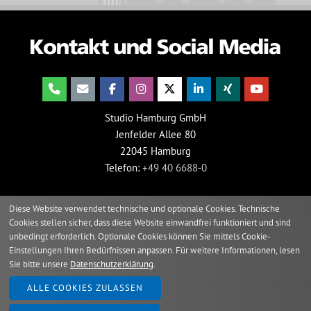
Studio Hamburg GmbH
Jenfelder Allee 80
22045 Hamburg
Telefon:
+49 40 6688-0
Diese Website verwendet technische und optionale Cookies. Technische
Cookies stellen sicher, dass diese Website einwandfrei funktioniert und sind
unbedingt erforderlich. Optionale Cookies können Sie mittels Cookie-
Einstellungen Ihren Bedürfnissen anpassen. Für weitere Informationen, lesen
Sie bitte unsere
Datenschutzerklärung
.
2026 © Studio Hamburg
ALLE COOKIES ZULASSEN
Impressum
Verhaltenskodex
Grundsatzerklärung