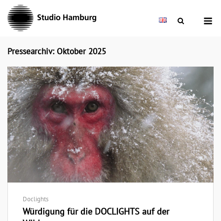
Skip
M
to
content
Pressearchiv: Oktober 2025
Doclights
Würdigung für die DOCLIGHTS auf der