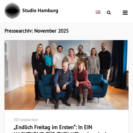
Skip
M
to
content
Pressearchiv: November 2025
307 production
„Endlich Freitag im Ersten“: In EIN