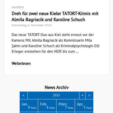
Nordfilm
Dreh für zwei neue Kieler TATORT-Krimis mit
Almila Bagriacik und Karoline Schuch
Donnerstag, 6. November 2025
Das neue TATORT-Duo aus Kiel steht erneut vor der
Kamera: Mit Almila Bagriacik als Kommissarin Mila
Şahin und Karoline Schuch als Kriminalpsychologin Elli
Krieger entstehen für den NDR bis zum ...
Weiterlesen
News Archiv
<
>
2025
▼
Apr.
Apr.
Apr.
Apr.
Apr.
Jan.
Feb.
März
Apr.
3
4
3
4
1
9
4
7
3
Posts
Posts
Posts
Posts
Post
Posts
Posts
Posts
Posts