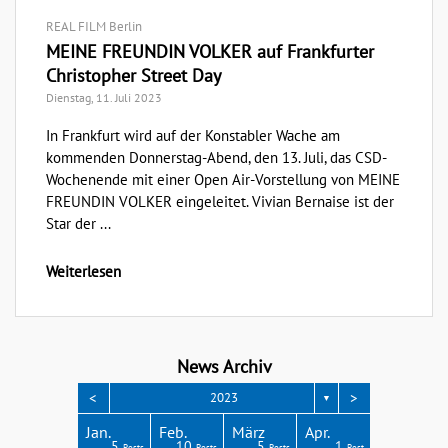
REAL FILM Berlin
MEINE FREUNDIN VOLKER auf Frankfurter
Christopher Street Day
Dienstag, 11. Juli 2023
In Frankfurt wird auf der Konstabler Wache am
kommenden Donnerstag-Abend, den 13. Juli, das CSD-
Wochenende mit einer Open Air-Vorstellung von MEINE
FREUNDIN VOLKER eingeleitet. Vivian Bernaise ist der
Star der ...
Weiterlesen
News Archiv
<
>
2023
▼
Apr.
Apr.
Apr.
Apr.
Apr.
Jan.
Feb.
März
Apr.
3
3
4
3
4
5
10
5
1
Posts
Posts
Posts
Posts
Posts
Posts
Posts
Posts
Post